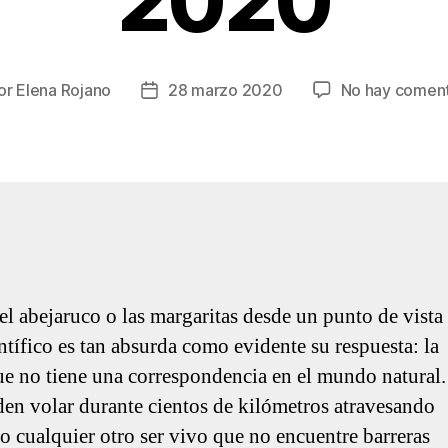
2020
or
Elena Rojano
28 marzo 2020
No hay coment
or
Fecha
de
la
rada
entrada
el abejaruco o las margaritas desde un punto de vista
tífico es tan absurda como evidente su respuesta: la
e no tiene una correspondencia en el mundo natural.
eden volar durante cientos de kilómetros atravesando
s o cualquier otro ser vivo que no encuentre barreras