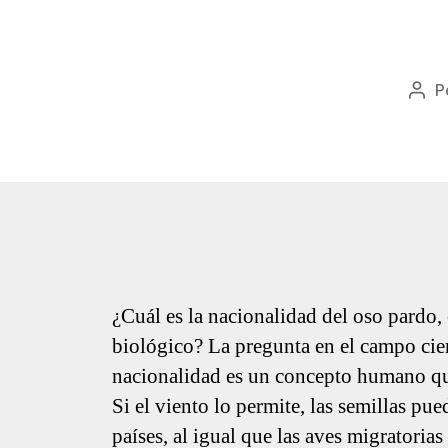
P
Aut
de
la
ent
¿Cuál es la nacionalidad del oso pardo, 
biológico? La pregunta en el campo cien
nacionalidad es un concepto humano qu
Si el viento lo permite, las semillas pu
países, al igual que las aves migratoria