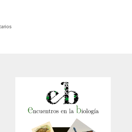
en
arios
Vol.XIII.
No.171
Invierno
2020