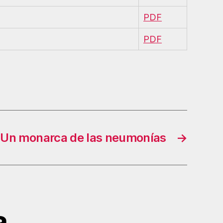
PDF
PDF
Un monarca de las neumonías
→
a